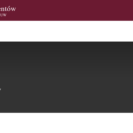
entów
i UW
W