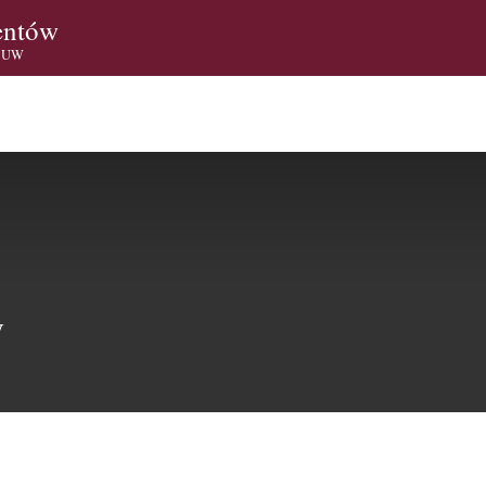
entów
i UW
W