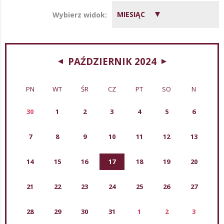
MIESIĄC
Wybierz widok:
PAŹDZIERNIK 2024
PN
WT
ŚR
CZ
PT
SO
N
30
1
2
3
4
5
6
7
8
9
10
11
12
13
14
15
16
17
18
19
20
21
22
23
24
25
26
27
28
29
30
31
1
2
3