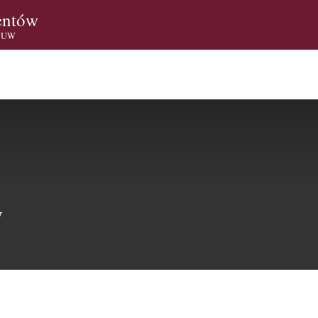
entów
i UW
W