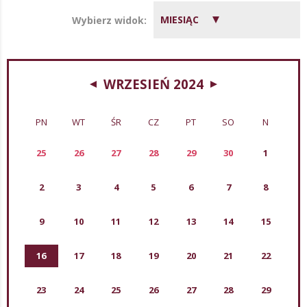
MIESIĄC
Wybierz widok:
WRZESIEŃ 2024
PN
WT
ŚR
CZ
PT
SO
N
25
26
27
28
29
30
1
2
3
4
5
6
7
8
9
10
11
12
13
14
15
16
17
18
19
20
21
22
23
24
25
26
27
28
29