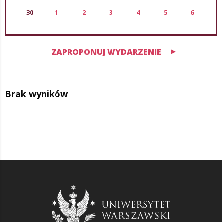
30
1
2
3
4
5
6
ZAPROPONUJ WYDARZENIE
Brak wyników