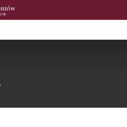
entów
i UW
W