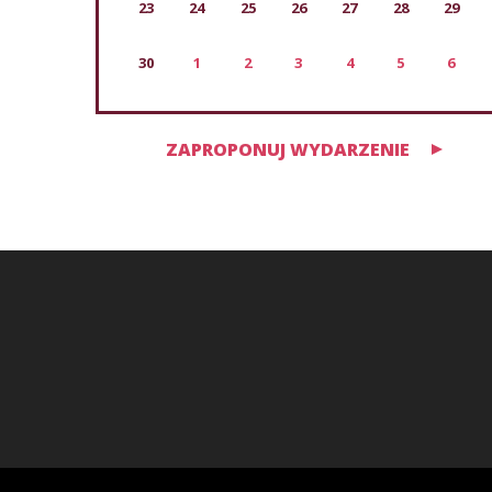
23
24
25
26
27
28
29
30
1
2
3
4
5
6
ZAPROPONUJ WYDARZENIE