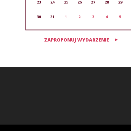
23
24
25
26
27
28
29
30
31
1
2
3
4
5
ZAPROPONUJ WYDARZENIE