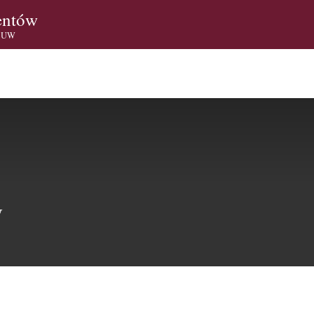
entów
i UW
W