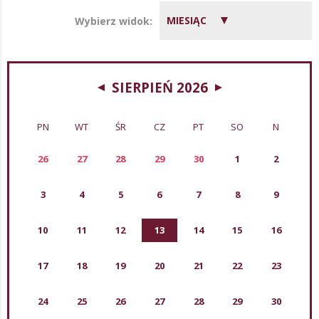
MIESIĄC
Wybierz widok:
SIERPIEŃ 2026
PN
WT
ŚR
CZ
PT
SO
N
26
27
28
29
30
1
2
3
4
5
6
7
8
9
10
11
12
13
14
15
16
17
18
19
20
21
22
23
24
25
26
27
28
29
30