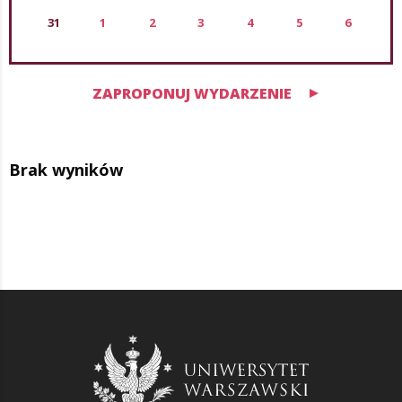
31
1
2
3
4
5
6
ZAPROPONUJ WYDARZENIE
Brak wyników