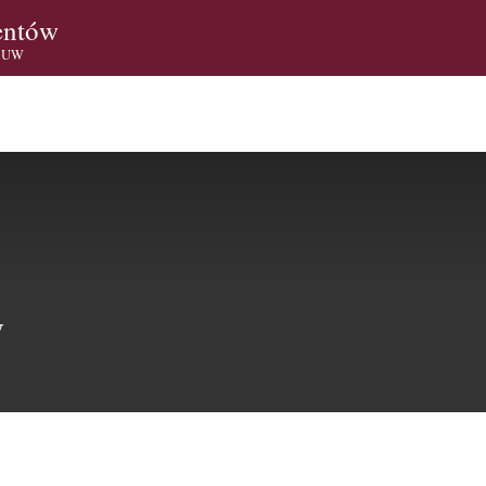
entów
i UW
W