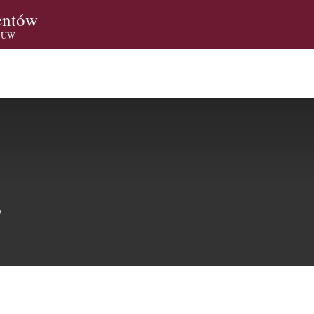
entów
i UW
W