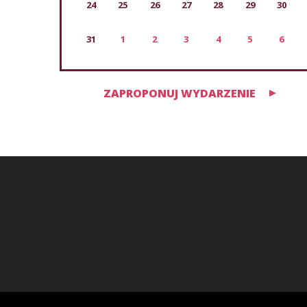
24
25
26
27
28
29
30
31
1
2
3
4
5
6
ZAPROPONUJ WYDARZENIE